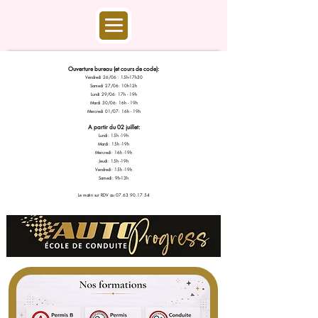
Ouverture bureau (et cours de code):
Vendredi 26/06 : 15h-17h30
Samedi 27/06: 10h12h
Lundi 29/06: 17h - 19h
Mardi 30/06: 16h - 19h
Mercredi 01/07: 16h - 19h
A partir du 02 juillet:
Lundi: 15h -19h
Mardi: 15h -19h
Mercredi: 16h -19h
Jeudi: 15h -19h
Vendredi: 15h -19h
Samedi: 9h-13h
Le matin sur RDV au 07.63.90.17.54