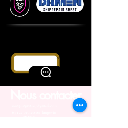
Votre avis sur votre formation est
important et constructif.
Pour voir les avis ou donner le votre =>
Nous contacter
autoprogress29@gmail.com
63 rue professeur langevin
29200 BREST
02 98 37 06 28