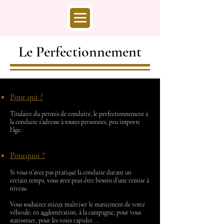
Le Perfectionnement
Pour qui ?
Titulaire du permis de conduire, le perfectionnement à
la conduite s’adresse à toutes personnes, peu importe
l'âge.
Pourquoi ?
Si vous n’avez pas pratiqué la conduite durant un
certain temps, vous avez peut-être besoin d’une remise à
niveau
Vous souhaitez mieux maîtriser le maniement de votre
véhicule: en agglomération, à la campagne, pour vous
stationner, pour les voies rapides ...