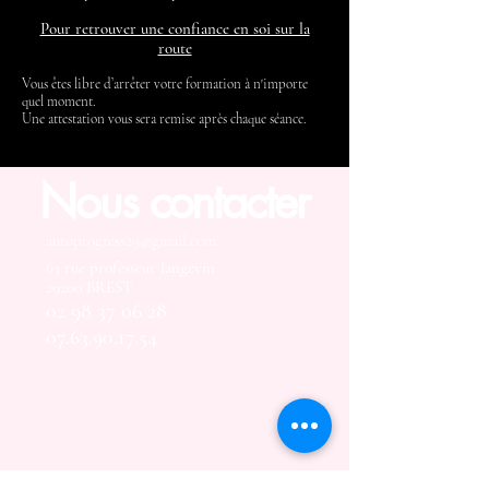
Pour retrouver une confiance en soi sur la
route
Vous êtes libre d’arrêter votre formation à n'importe
quel moment.
Une attestation vous sera remise après chaque séance.
Nous contacter
autoprogress29@gmail.com
63 rue professeur langevin
29200 BREST
02 98 37 06 28
07.63.90.17.54